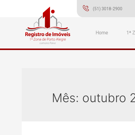
(51) 3018-2900
Home
1ª 
Mês:
outubro 