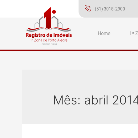
(51) 3018-2900
Home
1ª 
Mês:
abril 201