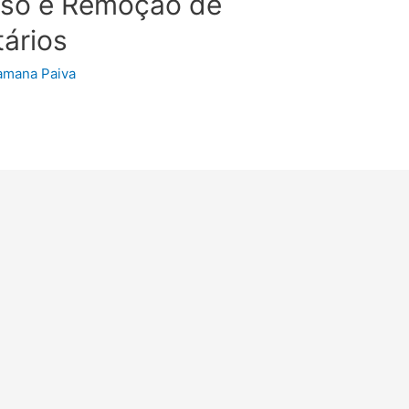
sso e Remoção de
tários
amana Paiva