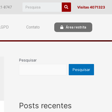
Visitas 4071323
21-8747
LGPD
Contato
Área restrita
Pesquisar
Pesquisar
Posts recentes