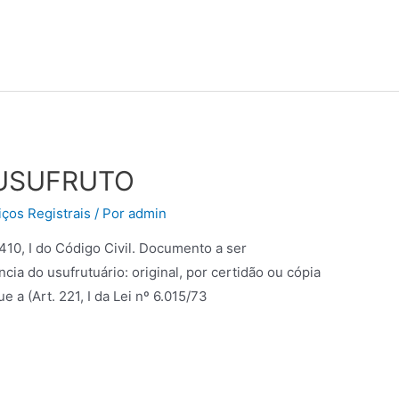
 USUFRUTO
ços Registrais
/ Por
admin
 1.410, I do Código Civil. Documento a ser
cia do usufrutuário: original, por certidão ou cópia
a (Art. 221, I da Lei nº 6.015/73