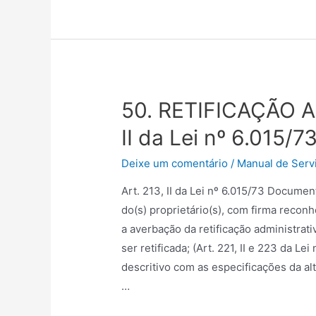
50. RETIFICAÇÃO A
II da Lei nº 6.015/73
Deixe um comentário
/
Manual de Servi
Art. 213, II da Lei nº 6.015/73 Docum
do(s) proprietário(s), com firma recon
a averbação da retificação administrati
ser retificada; (Art. 221, II e 223 da L
descritivo com as especificações da a
…