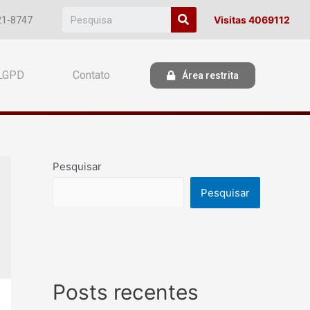
Visitas 4069112
21-8747
LGPD
Contato
Área restrita
Pesquisar
Pesquisar
Posts recentes