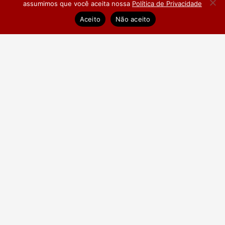
assumimos que você aceita nossa
Política de Privacidade
Dúvidas Frequentes
Pesquisa de Satisfação
Aceito
Não aceito