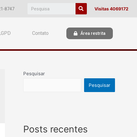
Visitas 4069172
21-8747
LGPD
Contato
Área restrita
Pesquisar
Pesquisar
Posts recentes