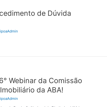
ocedimento de Dúvida
ripoaAdmin
 6° Webinar da Comissão
 Imobiliário da ABA!
ripoaAdmin