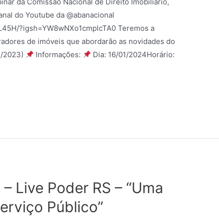
inar da Comissão Nacional de Direito Imobiliário,
canal do Youtube da @abanacional
n5L45H/?igsh=YW8wNXo1cmplcTA0 Teremos a
tradores de imóveis que abordarão as novidades do
11/2023)
Informações:
Dia: 16/01/2024Horário:
 – Live Poder RS – “Uma
erviço Público”