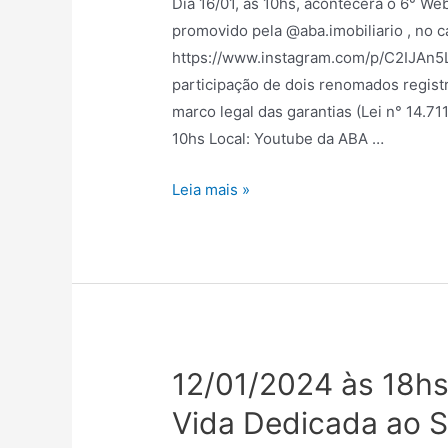
Dia 16/01, às 10hs, acontecerá o 6° Web
promovido pela @aba.imobiliario , no 
https://www.instagram.com/p/C2IJA
participação de dois renomados regis
marco legal das garantias (Lei n° 14.7
10hs Local: Youtube da ABA …
Leia mais »
12/01/2024 às 18hs
Vida Dedicada ao S