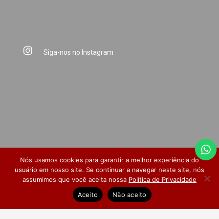
Siga-nos no Instagram
Nós usamos cookies para garantir a melhor experiência do
usuário em nosso site. Se continuar a navegar neste site, nós
assumimos que você aceita nossa
Política de Privacidade
Dúvidas Frequentes
Pesquisa de Satisfação
Aceito
Não aceito