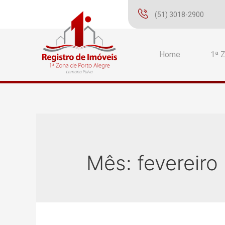
(51) 3018-2900
Home
1ª 
Mês:
fevereiro