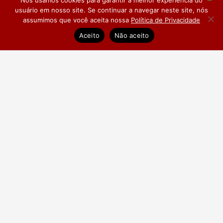
Nós usamos cookies para garantir a melhor experiência do
usuário em nosso site. Se continuar a navegar neste site, nós
assumimos que você aceita nossa
Política de Privacidade
Dúvidas Frequentes
Pesquisa de Satisfação
Aceito
Não aceito