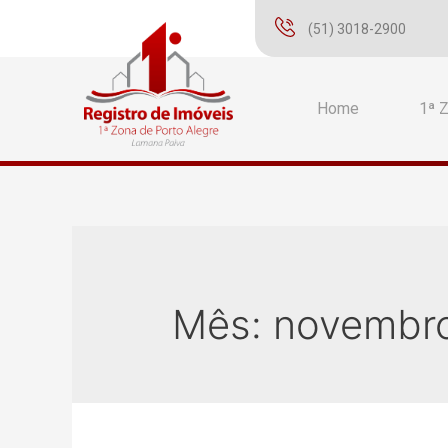
(51) 3018-2900
Home
1ª 
Mês:
novembr