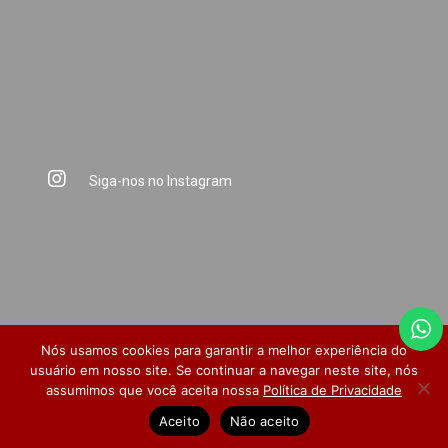
Siga-nos no Instagram
Nós usamos cookies para garantir a melhor experiência do
usuário em nosso site. Se continuar a navegar neste site, nós
assumimos que você aceita nossa
Política de Privacidade
Dúvidas Frequentes
Pesquisa de Satisfação
Aceito
Não aceito