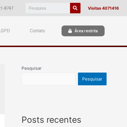
Visitas 4071416
21-8747
LGPD
Contato
Área restrita
Pesquisar
Pesquisar
Posts recentes