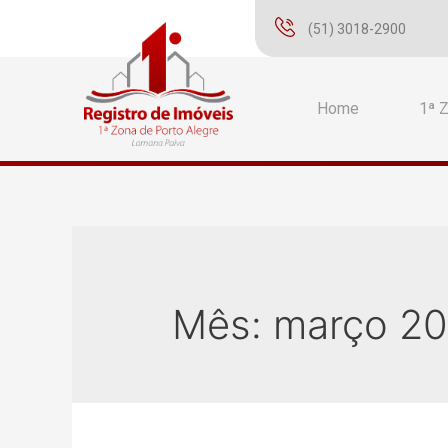
(51) 3018-2900
Home
1ª 
Mês:
março 2