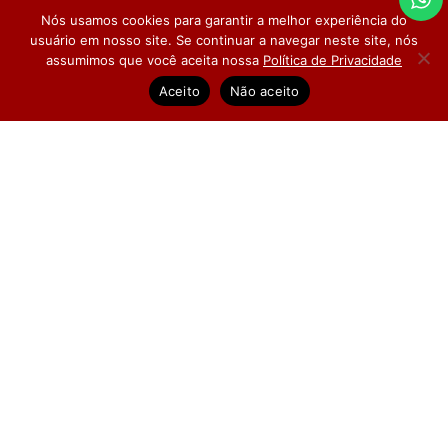
ÁREA ACADÊMICA
Nós usamos cookies para garantir a melhor experiência do
usuário em nosso site. Se continuar a navegar neste site, nós
assumimos que você aceita nossa
Política de Privacidade
Dúvidas Frequentes
Pesquisa de Satisfação
Aceito
Não aceito
Siga-nos no Instagram
(51) 3018-2900 | 3221-8747
Segunda a sexta-feira, das 9h às 17h