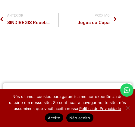
ANTERIOR
PRÓXIMO
SINDIREGIS Recebe o Livro “De Quem É Essa Terra?”, que conta a história dos 180 anos do Registro de Imóveis no Brasil
Jogos da Copa
PROTOCOLO
Nós usamos cookies para garantir a melhor experiência do
usuário em nosso site. Se continuar a navegar neste site, nós
assumimos que você aceita nossa
Política de Privacidade
Dúvidas Frequentes
Pesquisa de Satisfação
Aceito
Não aceito
CERTIDÃO